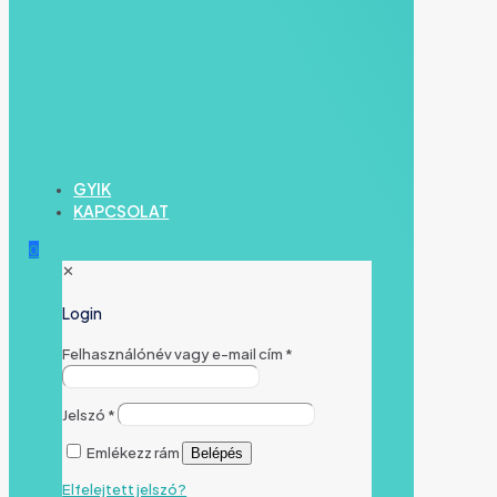
GYIK
KAPCSOLAT
0
✕
Login
Felhasználónév vagy e-mail cím
*
Jelszó
*
Emlékezz rám
Belépés
Elfelejtett jelszó?