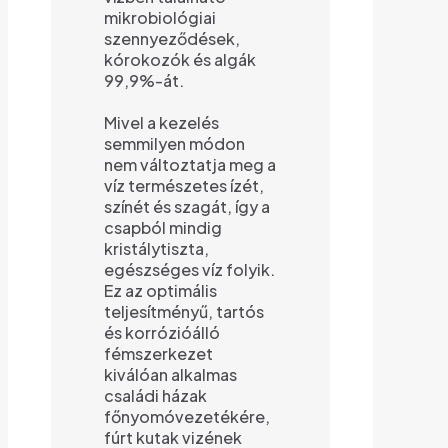
mikrobiológiai
szennyeződések,
kórokozók és algák
99,9%-át.
Mivel a kezelés
semmilyen módon
nem változtatja meg a
víz természetes ízét,
színét és szagát, így a
csapból mindig
kristálytiszta,
egészséges víz folyik.
Ez az optimális
teljesítményű, tartós
és korrózióálló
fémszerkezet
kiválóan alkalmas
családi házak
főnyomóvezetékére,
fúrt kutak vizének