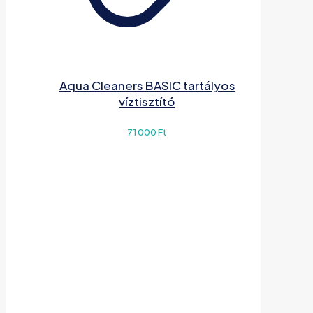
Aqua Cleaners BASIC tartályos
víztisztító
71 000
Ft