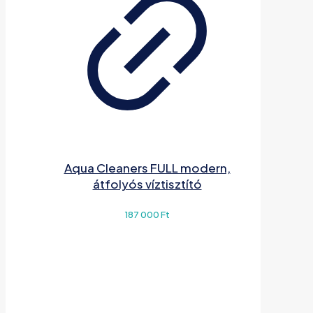
Aqua Cleaners FULL modern,
átfolyós víztisztító
187 000
Ft