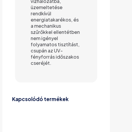
vízhálózatba,
üzemeltetése
rendkívül
energiatakarékos, és
a mechanikus
szűrőkkel ellentétben
nem igényel
folyamatos tisztítást,
csupán az UV-
fényforrás időszakos
cseréjét.
Kapcsolódó termékek