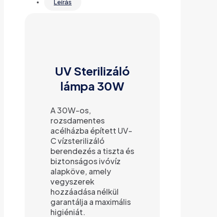
Leírás
UV Sterilizáló
lámpa 30W
A 30W-os,
rozsdamentes
acélházba épített UV-
C vízsterilizáló
berendezés a tiszta és
biztonságos ivóvíz
alapköve, amely
vegyszerek
hozzáadása nélkül
garantálja a maximális
higiéniát.