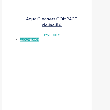
Aqua Cleaners COMPACT
víztisztító
195 000
Ft
ÚJDONSÁG!