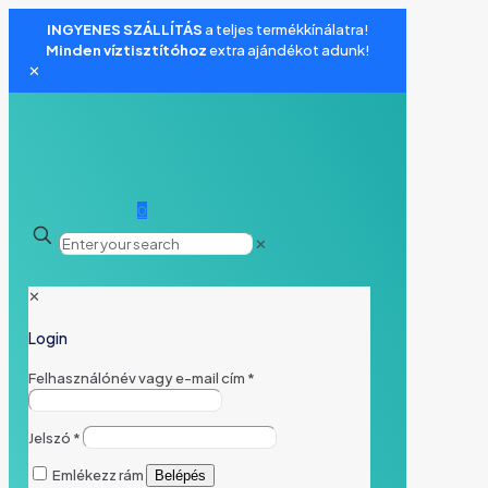
INGYENES SZÁLLÍTÁS
a teljes termékkínálatra!
Minden víztisztítóhoz
extra ajándékot adunk!
✕
0
✕
✕
Login
Felhasználónév vagy e-mail cím
*
Jelszó
*
Emlékezz rám
Belépés