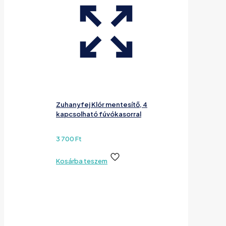
Zuhanyfej Klór mentesítő, 4
kapcsolható fúvókasorral
3 700
Ft
Kosárba teszem