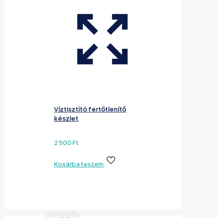
Víztisztító fertőtlenítő
készlet
2 500
Ft
Kosárba teszem