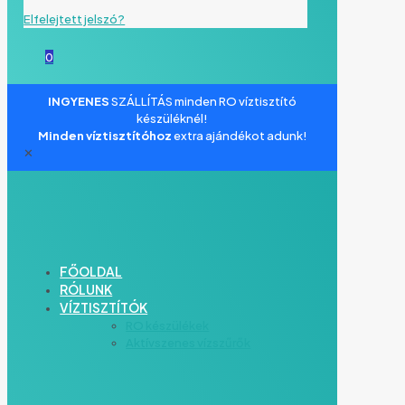
Elfelejtett jelszó?
0
INGYENES
SZÁLLÍTÁS minden RO víztisztító
készüléknél!
Minden víztisztítóhoz
extra ajándékot adunk!
✕
FŐOLDAL
RÓLUNK
VÍZTISZTÍTÓK
RO készülékek
Aktívszenes vízszűrők