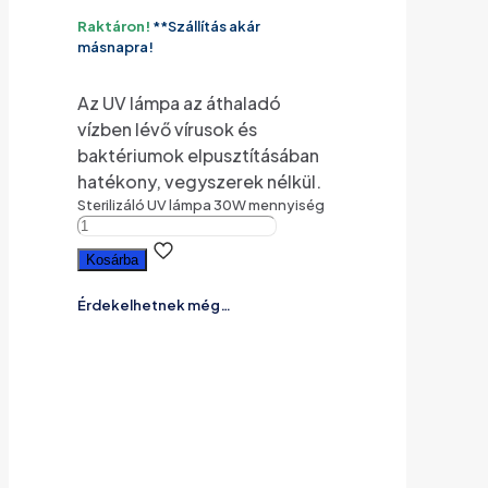
Raktáron!
**Szállítás akár
másnapra!
Az UV lámpa az áthaladó
vízben lévő vírusok és
baktériumok elpusztításában
hatékony, vegyszerek nélkül.
Sterilizáló UV lámpa 30W mennyiség
Kosárba
Érdekelhetnek még…