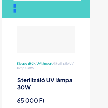
0
0
Kiegészítők
/
UV lámpák
/
Sterilizáló UV
lámpa 30W
Sterilizáló UV lámpa
30W
65 000
Ft