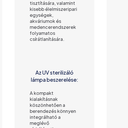
tisztítására, valamint
kisebb élelmiszeripari
egységek,
akváriumok és
medencerendszerek
folyamatos
csírátlanítására.
Az UV sterilizáló
lámpa beszerelése:
A kompakt
kialakításnak
köszönhetően a
berendezés könnyen
integrálható a
meglévő