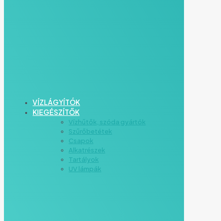
VÍZLÁGYÍTÓK
KIEGÉSZÍTŐK
Vízhűtők, szóda gyártók
Szűrőbetétek
Csapok
Alkatrészek
Tartályok
UV lámpák