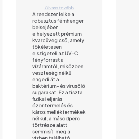
Olvass tovább
A rendszer lelke a
robusztus fémhenger
belsejében
elhelyezett prémium
kvarcüveg cső, amely
tökéletesen
elszigeteli az UV-C
fényforrást a
vízáramtól, miközben
veszteség nélkül
engedi át a
baktérium- és vírusölő
sugarakat. Ez a tiszta
fizikai eljárás
ózontermelés és
káros melléktermékek
nélkül, a másodperc
törtrésze alatt
semmisíti meg a
vízben található